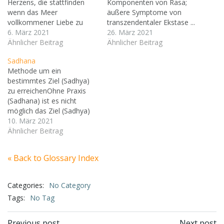
Herzens, die stattfinden
Komponenten von Rasa;
wenn das Meer
äußere Symptome von
vollkommener Liebe zu
transzendentaler Ekstase ...
Krishna (rati) in einer der
6. März 2021
26. März 2021
fünf Arten von Beziehung
Ähnlicher Beitrag
Ähnlicher Beitrag
(shanta, dasya, sakhya,
Sadhana
vatsalya, madhurya) durch
Methode um ein
vielfältige Stimuli (vibhav),
bestimmtes Ziel (Sadhya)
Ausdruck transzendentaler
zu erreichenOhne Praxis
Empfindungen (anubhav),
(Sadhana) ist es nicht
Ekstasen (sattvika-bhav)
möglich das Ziel (Sadhya)
und wechselnde
zu erreichen.Es gibt viele
10. März 2021
Erregungen
verschieden Arten von
Ähnlicher Beitrag
(vyabhicaribhav) in Wallung
Sadhana, entsprechend der
gebracht wird und dadurch
vielen Arten von Zielen.
außerordentliche
« Back to Glossary Index
Wer weltlichen Genuss
Erfahrungen im Herzen…
wünscht, wird Karma als
Sadhana erwählen. Wer
Categories:
No Category
Erlösung sucht, wird sich in
Tags:
No Tag
Gyan üben. Wer ewigen…
Previous post
Next post